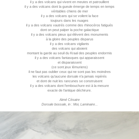
il y a des volcans qui vivent en meutes et patrouillent
il y a des volcans dont la gueule émerge de temps en temps
véritables chiens de mer
il y a des volcans qui se voilent la face
toujours dans les nuages
il y a des volcans vautrés comme des rhinocéros fatigués
dont on peut palper la poche galactique
il y a des volcans pieux qui élèvent des monuments
à la gloire des peuples disparus
il y a des volcans vigilants
des volcans qui aboient
montant la garde au seuil du Kraal des peuples endormis
il y a des volcans fantasques qui apparaissent
et disparaissent
(ce sont jeux lémuriens)
il ne faut pas oublier ceux qui ne sont pas les moindres
les volcans qu'aucune dorsale n'a jamais repérés
et dont de nuit les rancunes se construisent
il y a des volcans dont l'embouchure est à la mesure
exacte de l'antique déchirure.
Aimé Césaire
Dorsale bossale, in : Moi, Laminaire...