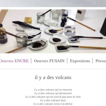
Oeuvres ENCRE
Oeuvres FUSAIN
Expositions
Press
il y a des volcans
il y a des volcans qui se meurent
il y a des volcans qui demeurent
il y a des volcans qui ne sont là que pour le vent
il y a des volcans fous
il y a des volcans ivres à la dérive