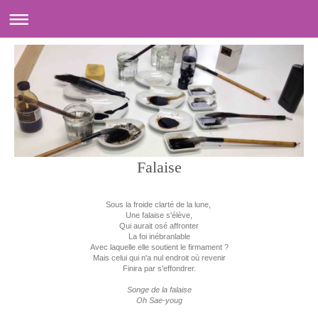
Falaise
Sous la froide clarté de la lune,
Une falaise s'élève,
Qui aurait osé affronter
La foi inébranlable
Avec laquelle elle soutient le firmament ?
Mais celui qui n'a nul endroit où revenir
Finira par s'effondrer.
Songe de la falaise
Oh Sae-youg