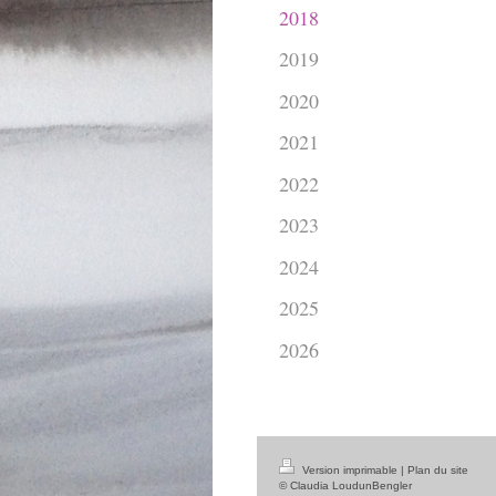
2018
2019
2020
2021
2022
2023
2024
2025
2026
Version imprimable
|
Plan du site
© Claudia LoudunBengler