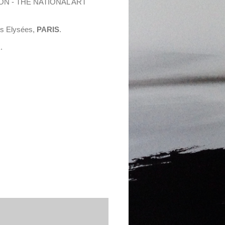
PON - THE NATIONAL ART
s Elysées,
PARIS
.
R
.